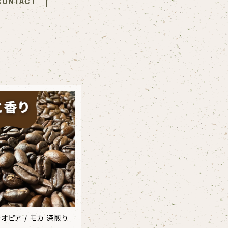
CONTACT
チオピア / モカ 深煎り