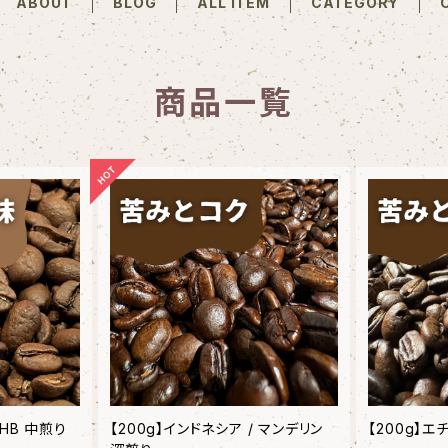
ABOUT
BLOG
ALL ITEM
CATEGORY
商品一覧
SHB 中煎り
【200g】インドネシア / マンデリン
【200g】エ