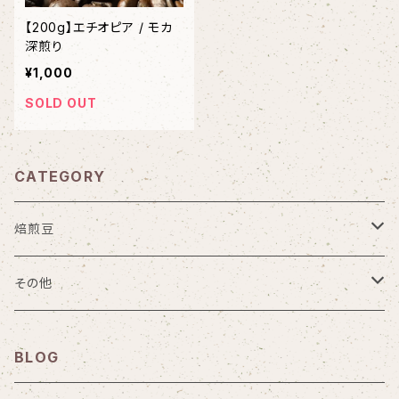
【200g】エチオピア / モカ
深煎り
¥1,000
SOLD OUT
CATEGORY
焙煎豆
シングルオリジン
その他
ケニア
焙煎度
セット商品
BLOG
ブラジル
ハイロースト（中煎り）
精製方法